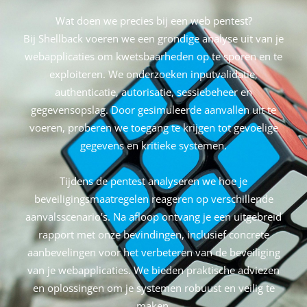
Wat doen we precies bij een web pentest?
Bij Shellback voeren we een grondige analyse uit van je
webapplicaties om kwetsbaarheden op te sporen en te
exploiteren. We onderzoeken inputvalidatie,
authenticatie, autorisatie, sessiebeheer en
gegevensopslag. Door gesimuleerde aanvallen uit te
voeren, proberen we toegang te krijgen tot gevoelige
gegevens en kritieke systemen.
Tijdens de pentest analyseren we hoe je
beveiligingsmaatregelen reageren op verschillende
aanvalsscenario’s. Na afloop ontvang je een uitgebreid
rapport met onze bevindingen, inclusief concrete
aanbevelingen voor het verbeteren van de beveiliging
van je webapplicaties. We bieden praktische adviezen
en oplossingen om je systemen robuust en veilig te
maken.