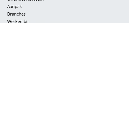
Aanpak
Branches
Werken bij
Vacatures
Neem contact
met ons op!
CONTACT