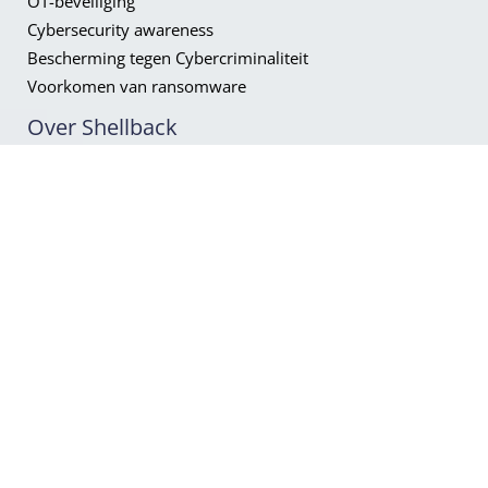
OT-beveiliging
Cybersecurity awareness
Bescherming tegen Cybercriminaliteit
Voorkomen van ransomware
Over Shellback
Waarom Shellback?
Ontmoet het team
Aanpak
Branches
Werken bij
Vacatures
Neem contact
met ons op!
CONTACT