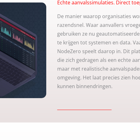
Echte aanvalssimulaties. Direct to
De manier waarop organisaties wo
razendsnel. Waar aanvallers vroeg
gebruiken ze nu geautomatiseerde 
te krijgen tot systemen en data. Va
NodeZero speelt daarop in. Dit pl
die zich gedragen als een echte aan
maar met realistische aanvalspaden
omgeving. Het laat precies zien h
kunnen binnendringen.