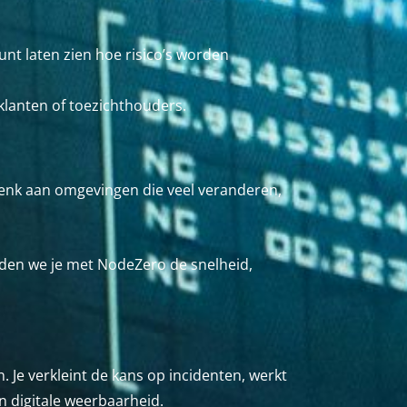
unt laten zien hoe risico’s worden
 klanten of toezichthouders.
Denk aan omgevingen die veel veranderen,
ieden we je met NodeZero de snelheid,
n. Je verkleint de kans op incidenten, werkt
n digitale weerbaarheid.