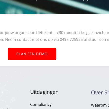
ouw organisatie betekent. In 30 minuten krijg je inzicht i
ren. Neem contact met ons op via 0495 725955 of stuur een e
PLAN EEN DEMO
Uitdagingen
Over S
Compliancy​
Waarom S