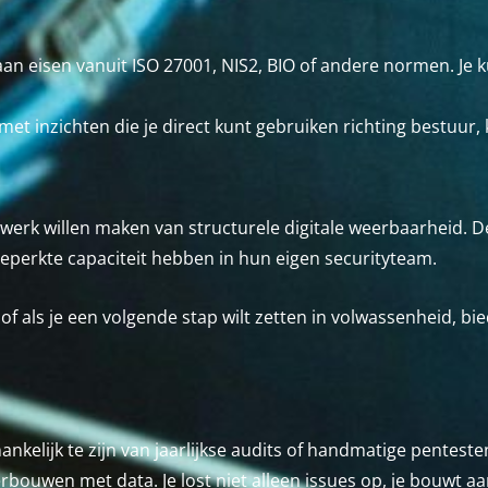
an eisen vanuit ISO 27001, NIS2, BIO of andere normen. Je k
met inzichten die je direct kunt gebruiken richting bestuur,
 werk willen maken van structurele digitale weerbaarheid. 
f beperkte capaciteit hebben in hun eigen securityteam.
 of als je een volgende stap wilt zetten in volwassenheid, b
hankelijk te zijn van jaarlijkse audits of handmatige penteste
bouwen met data. Je lost niet alleen issues op, je bouwt aa