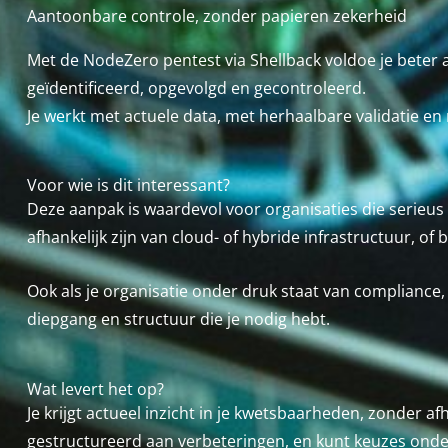
Aantoonbare controle, zonder papieren zekerheid
Met de NodeZero pentest via Shellback voldoe je beter a
geïdentificeerd, opgevolgd en gecontroleerd.
Je werkt met actuele data, met herhaalbare validatie en 
Voor wie is dit interessant?
Deze aanpak is waardevol voor organisaties die serieus
afhankelijk zijn van cloud- of hybride infrastructuur, o
Ook als je organisatie onder druk staat van compliance,
diepgang en structuur die je nodig hebt.
Wat levert het op?
Je krijgt actueel inzicht in je kwetsbaarheden, zonder af
gestructureerd aan verbeteringen, en kunt keuzes onder