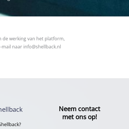
n de werking van het platform,
-mail naar info@shellback.nl
Neem contact
hellback
met ons op!
hellback?