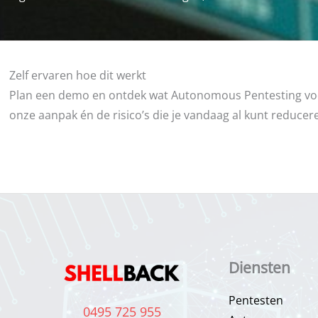
Zelf ervaren hoe dit werkt
Plan een demo en ontdek wat Autonomous Pentesting voor j
onze aanpak én de risico’s die je vandaag al kunt reduce
Diensten
Pentesten
0495 725 955