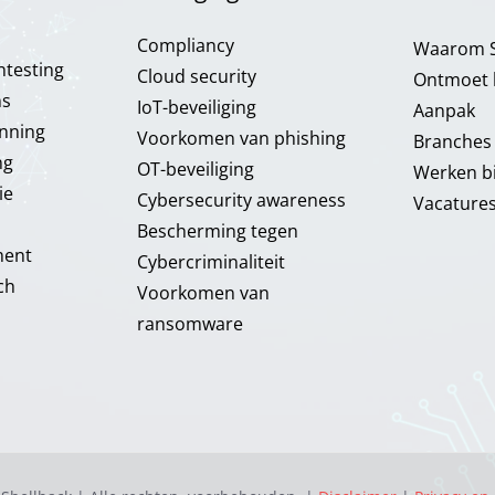
Compliancy​
Waarom S
testing
Cloud security
Ontmoet 
ns
IoT-beveiliging
Aanpak
anning
Voorkomen van phishing
Branches
ng
OT-beveiliging
Werken bi
ie
Cybersecurity awareness
Vacature
Bescherming tegen
ment
Cybercriminaliteit
ch
Voorkomen van
ransomware