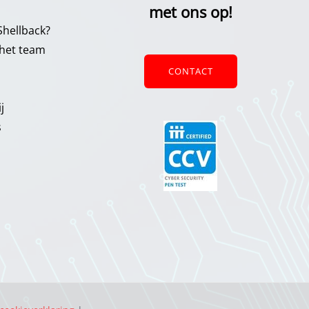
met ons op!
hellback?
het team
CONTACT
j
s