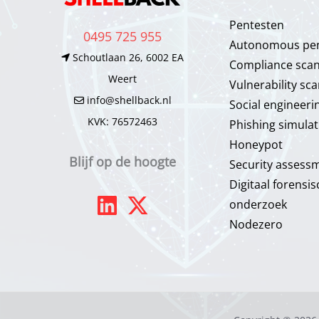
Pentesten
0495 725 955
Autonomous pen
Schoutlaan 26, 6002 EA
Compliance sca
Weert
Vulnerability sc
info@shellback.nl
Social engineeri
KVK: 76572463
Phishing simulat
Honeypot​
Blijf op de hoogte
Security assess
Digitaal forensis
onderzoek
Nodezero