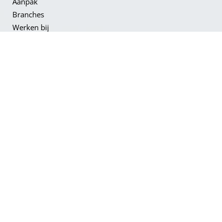
Aanpak
Branches
Werken bij
Vacatures
Neem contact
met ons op!
CONTACT