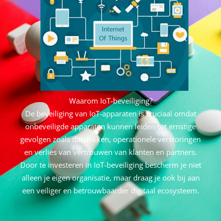
Waarom IoT-beveiliging?
De beveiliging van IoT-apparaten is cruciaal omdat
onbeveiligde apparaten kunnen leiden tot ernstige
gevolgen zoals datalekken, operationele verstoringen
en verlies van vertrouwen van klanten en partners.
Door te investeren in IoT-beveiliging bescherm je niet
alleen je eigen organisatie, maar draag je ook bij aan
een veiliger en betrouwbaarder digitaal ecosysteem.