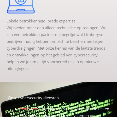
Lokale betrokkenheid, brede expertise
Wij bieden meer dan alleen technische oplossingen. We
zijn een betrokken partner die begrijpt wat Limburgse
bedrijven nodig hebben om zich te beschermen tegen
cyberdreigingen. Met onze kennis van de laatste trends
en ontwikkelingen op het gebied van cybersecurity,
helpen we je om altijd voorbereid te zijn op nieuwe
uitdagingen.
Onze cybersecurity diensten
Pentesten
: onze experts voeren uitgebreide testen
uit om kwetsbaarheden in je systemen op te