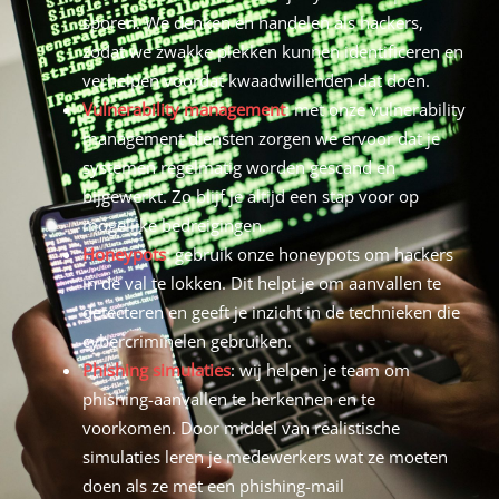
sporen. We denken en handelen als hackers,
zodat we zwakke plekken kunnen identificeren en
verhelpen voordat kwaadwillenden dat doen.
Vulnerability management
: met onze vulnerability
management diensten zorgen we ervoor dat je
systemen regelmatig worden gescand en
bijgewerkt. Zo blijf je altijd een stap voor op
mogelijke bedreigingen.
Honeypots
: gebruik onze honeypots om hackers
in de val te lokken. Dit helpt je om aanvallen te
detecteren en geeft je inzicht in de technieken die
cybercriminelen gebruiken.
Phishing simulaties
: wij helpen je team om
phishing-aanvallen te herkennen en te
voorkomen. Door middel van realistische
simulaties leren je medewerkers wat ze moeten
doen als ze met een phishing-mail