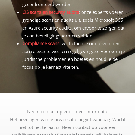
geconfronteerd worden.
CIS scans en security audits
: onze experts voeren
grondige scans en audits uit, zoals Microsoft 365
en Azure security audits, om ervoor te zorgen dat
je aan beveiligingsnormen voldoet.
Compliance scans
: wij helpen je om te voldoen
aan relevante wet- en regelgeving. Zo voorkom je
juridische problemen en boetes en houd je de
focus op je kernactiviteiten.
Neem contact op voor meer informatie
Het beveiligen van je organisatie begint vandaag. Wacht
niet tot het te laat is. Neem contact op voor een
vrijblijvend gesprek of meer informatie. Wij helpen je