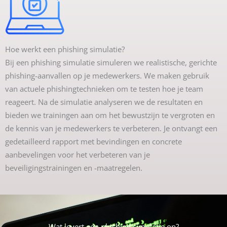
Hoe werkt een phishing simulatie?
Bij een phishing simulatie simuleren we realistische, gerichte
phishing-aanvallen op je medewerkers. We maken gebruik
van actuele phishingtechnieken om te testen hoe je team
reageert. Na de simulatie analyseren we de resultaten en
bieden we trainingen aan om het bewustzijn te vergroten en
de kennis van je medewerkers te verbeteren. Je ontvangt een
gedetailleerd rapport met bevindingen en concrete
aanbevelingen voor het verbeteren van je
beveiligingstrainingen en -maatregelen.
Wat levert een phishing simulatie op?