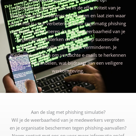
Deze dienst geeft je inzicht in de effectiviteit van je
huidige security awareness trainingen en laat zien waar
er ruimte is voor verbetering. Door regelmatig phishing
simulaties uit te voeren, kun je de weerbaarheid van je
organisatie versterken en de kans op succesvolle
phishing-aanvallen aanzienlijk verminderen. Je
medewerkers leren om verdachte e-mails te herkennen
en veilig te handelen, wat bijdraagt aan een veiligere
werkomgeving.
Aan de slag met phishing simulatie?
Wil je de weerbaarheid van je medewerkers vergroten
en je organisatie beschermen tegen phishing-aanvallen?
Neem contact met ons op voor meer informatie en/of