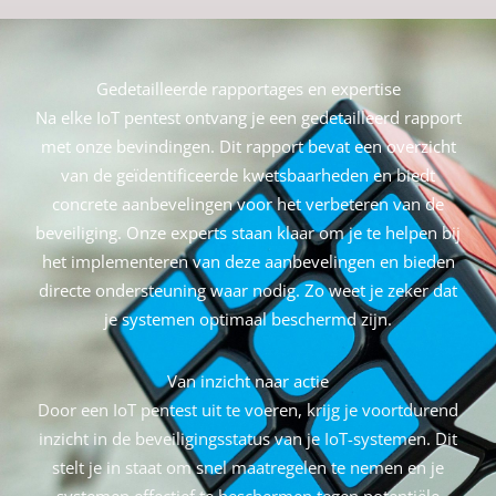
Gedetailleerde rapportages en expertise
Na elke IoT pentest ontvang je een gedetailleerd rapport
met onze bevindingen. Dit rapport bevat een overzicht
van de geïdentificeerde kwetsbaarheden en biedt
concrete aanbevelingen voor het verbeteren van de
beveiliging. Onze experts staan klaar om je te helpen bij
het implementeren van deze aanbevelingen en bieden
directe ondersteuning waar nodig. Zo weet je zeker dat
je systemen optimaal beschermd zijn.
Van inzicht naar actie
Door een IoT pentest uit te voeren, krijg je voortdurend
inzicht in de beveiligingsstatus van je IoT-systemen. Dit
stelt je in staat om snel maatregelen te nemen en je