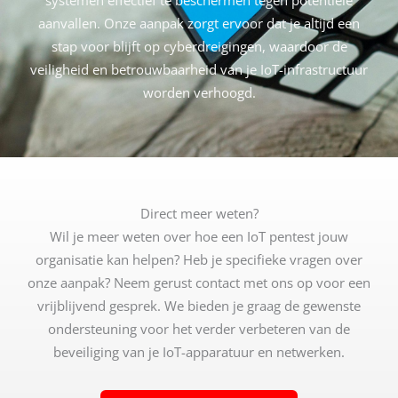
systemen effectief te beschermen tegen potentiële
aanvallen. Onze aanpak zorgt ervoor dat je altijd een
stap voor blijft op cyberdreigingen, waardoor de
veiligheid en betrouwbaarheid van je IoT-infrastructuur
worden verhoogd.
Direct meer weten?
Wil je meer weten over hoe een IoT pentest jouw
organisatie kan helpen? Heb je specifieke vragen over
onze aanpak? Neem gerust contact met ons op voor een
vrijblijvend gesprek. We bieden je graag de gewenste
ondersteuning voor het verder verbeteren van de
beveiliging van je IoT-apparatuur en netwerken.