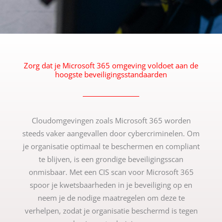
Zorg dat je Microsoft 365 omgeving voldoet aan de
hoogste beveiligingsstandaarden
Cloudomgevingen zoals Microsoft 365 worden
steeds vaker aangevallen door cybercriminelen. Om
je organisatie optimaal te beschermen en compliant
te blijven, is een grondige beveiligingsscan
onmisbaar. Met een CIS scan voor Microsoft 365
spoor je kwetsbaarheden in je beveiliging op en
neem je de nodige maatregelen om deze te
verhelpen, zodat je organisatie beschermd is tegen