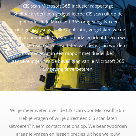
CIS scan Microsoft 365 inclusief rapportage
Shellback voert een gedetailleerde CIS scan uit op de
applicaties in je Microsoft 365 omgeving. Na een
grondige analyse van elke applicatie, vergelijken we de
configuratie met de CIS Benchmarks en identificeren we
mogelijke risico’s. De resultaten van deze scan worden
samengevat in een rapport met duidelijke
aanbevelingen om de beveiliging van je Microsoft 365
omgeving te verbeteren.
Wil je meer weten over de CIS scan voor Microsoft 365?
Heb je vragen of wil je direct een CIS scan laten
uitvoeren? Neem contact met ons op. We beantwoorden
graag je vragen en leggen precies uit hoe we jouw