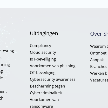
Uitdagingen
Over S
Compliancy​
Waarom S
testing
Cloud security
Ontmoet 
ns
IoT-beveiliging
Aanpak
anning
Voorkomen van phishing
Branches
ng
OT-beveiliging
Werken bi
ie
Cybersecurity awareness
Vacature
Bescherming tegen
ment
Cybercriminaliteit
ch
Voorkomen van
ransomware