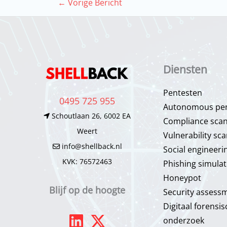
←
Vorige Bericht
Diensten
Pentesten
0495 725 955
Autonomous pen
Schoutlaan 26, 6002 EA
Compliance sca
Weert
Vulnerability sc
info@shellback.nl
Social engineeri
KVK: 76572463
Phishing simulat
Honeypot​
Blijf op de hoogte
Security assess
Digitaal forensis
onderzoek