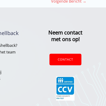
Volgende Bericht
→
Neem contact
hellback
met ons op!
hellback?
het team
CONTACT
j
s