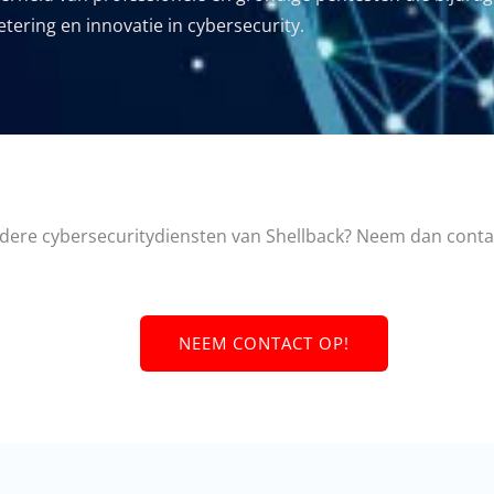
tering en innovatie in cybersecurity.
ndere cybersecuritydiensten van Shellback? Neem dan conta
NEEM CONTACT OP!