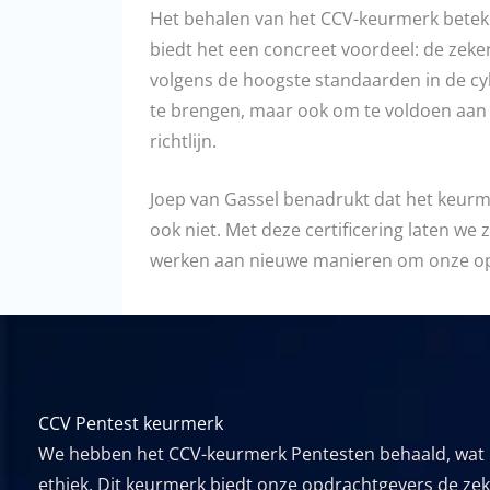
Het behalen van het CCV-keurmerk betek
biedt het een concreet voordeel: de zek
volgens de hoogste standaarden in de cybe
te brengen, maar ook om te voldoen aan s
richtlijn.
Joep van Gassel benadrukt dat het keurmer
ook niet. Met deze certificering laten we
werken aan nieuwe manieren om onze op
CCV Pentest keurmerk
We hebben het CCV-keurmerk Pentesten behaald, wat be
ethiek. Dit keurmerk biedt onze opdrachtgevers de zeke