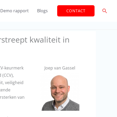
Zoek
Demo rapport
Blogs
CONTACT
treept kwaliteit in
 CCV-keurmerk
Joep van Gassel
 (CCV),
, veiligheid
rkende
ersterken van