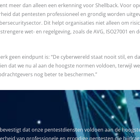
ent meer dan alleen een erkenning voor Shellback. Voor o
erheid dat pentesten professioneel en grondig worden uitge
rsecuritysector. Dit helpt organisaties niet alleen om risico
trengere wet- en regelgeving, zoals de AVG, ISO27001 en d
k geen eindpunt is: “De cyberwereld staat nooit stil, en da
 zien dat we nu al aan de hoogste normen voldoen, terwijl we
drachtgevers nog beter te beschermen.”
vestigt dat onze pentestdiensten voldoen aan de hoogste ei
rheid van professionele en grondige pentesten die bijdrage