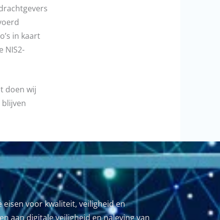
pdrachtgevers
voerd
’s in kaart
e NIS2-
t doen wij
 blijven
sen voor kwaliteit, veiligheid en
n aan digitale veiligheid en naleving van