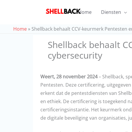
Ga
naar
Home
Diensten
de
inhoud
Home
»
Shellback behaalt CCV-keurmerk Pentesten en 
Shellback behaalt C
cybersecurity
Weert, 28 november 2024
– Shellback, spe
Pentesten. Deze certificering, uitgegeven
erkent dat de pentestdiensten van Shellba
en ethiek. De certificering is toegekend 
certificeringsinstantie. Het keurmerk on
de digitale beveiliging van organisaties,