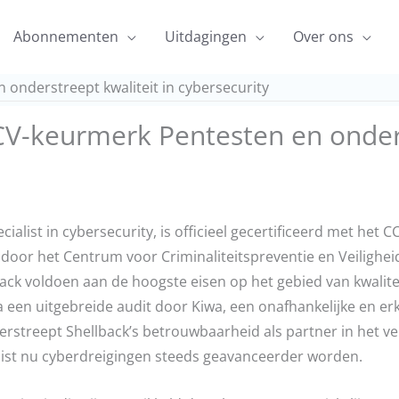
Abonnementen
Uitdagingen
Over ons
onderstreept kwaliteit in cybersecurity
CV-keurmerk Pentesten en onders
cialist in cybersecurity, is officieel gecertificeerd met het
 door het Centrum voor Criminaliteitspreventie en Veiligheid
ck voldoen aan de hoogste eisen op het gebied van kwaliteit
na een uitgebreide audit door Kiwa, een onafhankelijke en e
derstreept Shellback’s betrouwbaarheid als partner in het v
 juist nu cyberdreigingen steeds geavanceerder worden.