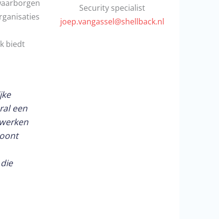
 waarborgen
Security specialist
rganisaties
joep.vangassel@shellback.nl
k biedt
jke
ral een
 werken
toont
die